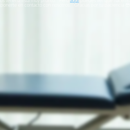
s tenerla lista muy pronto. Pero
aquí
puedes ver qué hacemo
ponerte en contacto con nosotros. Gracias por tu paciencia 🥹