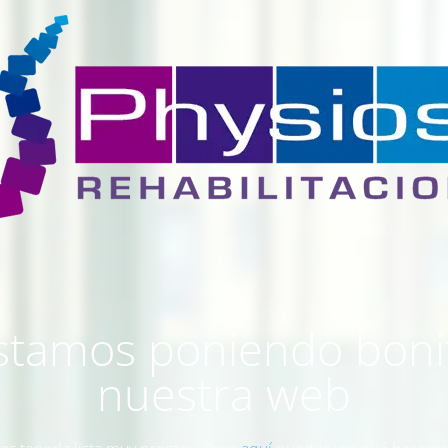
stamos poniendo boni
nuestra web