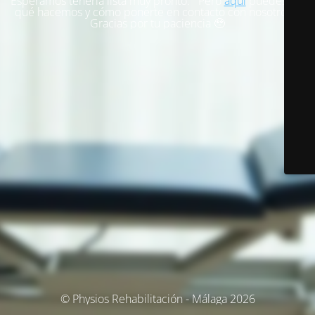
Esperamos tenerla lista muy pronto. Pero
aquí
puedes ver
qué hacemos y cómo ponerte en contacto con nosotros.
Gracias por tu paciencia 🥹
© Physios Rehabilitación - Málaga 2026