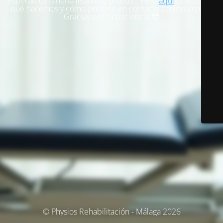
Esperamos tenerla lista muy pronto. Pero
aquí
puedes ver
qué hacemos y cómo ponerte en contacto con nosotros.
Gracias por tu paciencia 🥹
© Physios Rehabilitación - Málaga 2026