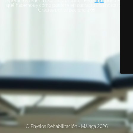
Esperamos tenerla lista muy pronto. Pero
aquí
puedes ver
qué hacemos y cómo ponerte en contacto con nosotros.
Gracias por tu paciencia 🥹
© Physios Rehabilitación - Málaga 2026