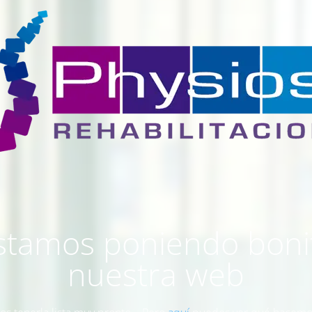
stamos poniendo boni
nuestra web