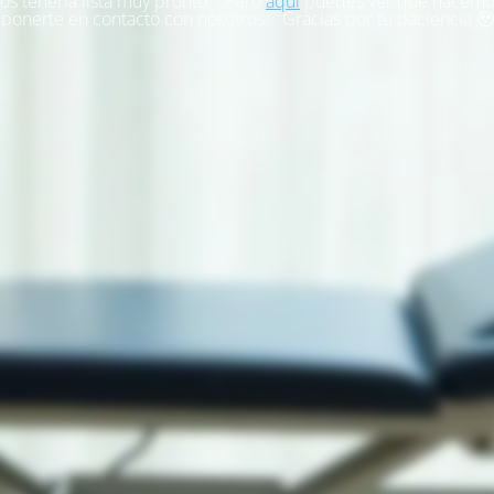
s tenerla lista muy pronto. Pero
aquí
puedes ver qué hacemo
ponerte en contacto con nosotros. Gracias por tu paciencia 🥹